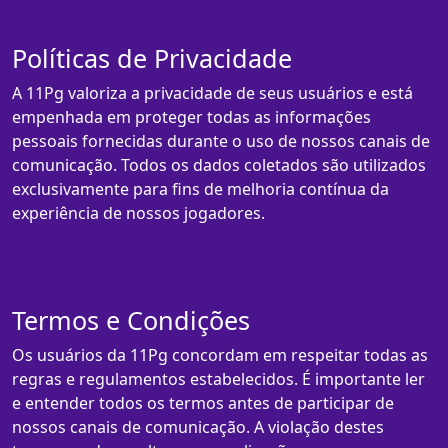
Políticas de Privacidade
A 11Pg valoriza a privacidade de seus usuários e está
empenhada em proteger todas as informações
pessoais fornecidas durante o uso de nossos canais de
comunicação. Todos os dados coletados são utilizados
exclusivamente para fins de melhoria contínua da
experiência de nossos jogadores.
Termos e Condições
Os usuários da 11Pg concordam em respeitar todas as
regras e regulamentos estabelecidos. É importante ler
e entender todos os termos antes de participar de
nossos canais de comunicação. A violação destes