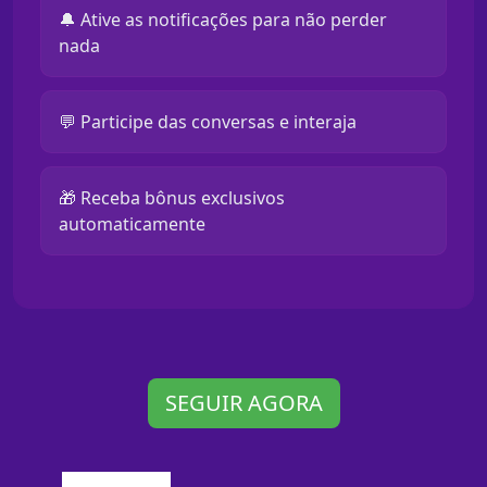
🔔 Ative as notificações para não perder
nada
💬 Participe das conversas e interaja
🎁 Receba bônus exclusivos
automaticamente
SEGUIR AGORA