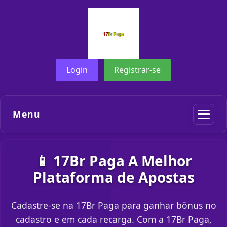
Login
Registrar-se
Menu
📱 17Br Paga A Melhor
Plataforma de Apostas
Cadastre-se na 17Br Paga para ganhar bônus no
cadastro e em cada recarga. Com a 17Br Paga,