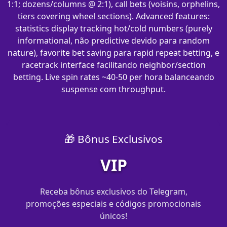
1:1; dozens/columns @ 2:1), call bets (voisins, orphelins,
tiers covering wheel sections). Advanced features:
statistics display tracking hot/cold numbers (purely
informational, não predictive devido para random
nature), favorite bet saving para rapid repeat betting, e
racetrack interface facilitando neighbor/section
betting. Live spin rates ~40-50 per hora balanceando
suspense com throughput.
🎁 Bônus Exclusivos
VIP
Receba bônus exclusivos do Telegram,
promoções especiais e códigos promocionais
únicos!