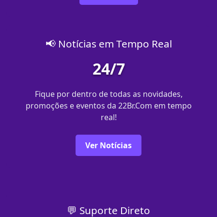
📢 Notícias em Tempo Real
24/7
Fique por dentro de todas as novidades,
promoções e eventos da 22Br.Com em tempo
real!
Ver Notícias
💬 Suporte Direto