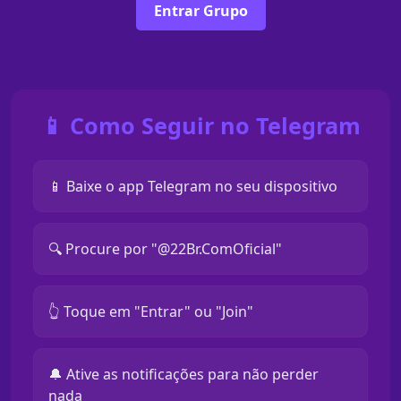
Entrar Grupo
📱 Como Seguir no Telegram
📱 Baixe o app Telegram no seu dispositivo
🔍 Procure por "@22Br.ComOficial"
👆 Toque em "Entrar" ou "Join"
🔔 Ative as notificações para não perder
nada