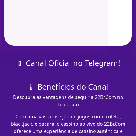
📱 Canal Oficial no Telegram!
📱 Benefícios do Canal
Descubra as vantagens de seguir a 22Br.Com no
Telegram
Com uma vasta seleção de jogos como roleta,
blackjack, e bacará, o cassino ao vivo do 22Br.Com
oferece uma experiência de cassino autêntica e