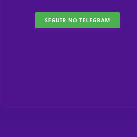
SEGUIR NO TELEGRAM