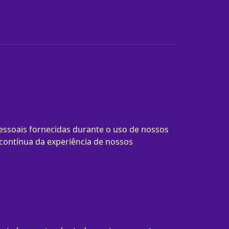
essoais fornecidas durante o uso de nossos
 contínua da experiência de nossos