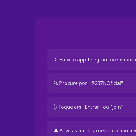
📱 Baixe o app Telegram no seu disp
🔍 Procure por "@237NOficial"
👆 Toque em "Entrar" ou "Join"
🔔 Ative as notificações para não p