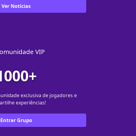
Ver Notícias
Comunidade VIP
1000+
unidade exclusiva de jogadores e
rtilhe experiências!
Entrar Grupo