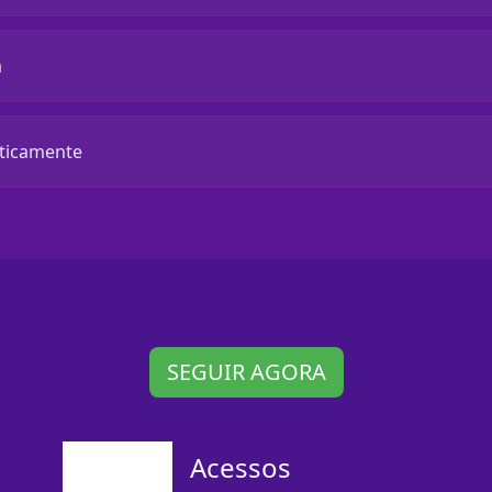
a
aticamente
SEGUIR AGORA
Acessos