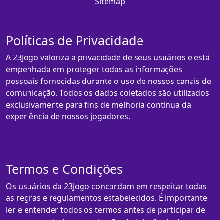
Sitemap
Políticas de Privacidade
A 23Jogo valoriza a privacidade de seus usuários e está
empenhada em proteger todas as informações
pessoais fornecidas durante o uso de nossos canais de
comunicação. Todos os dados coletados são utilizados
exclusivamente para fins de melhoria contínua da
experiência de nossos jogadores.
Termos e Condições
Os usuários da 23Jogo concordam em respeitar todas
as regras e regulamentos estabelecidos. É importante
ler e entender todos os termos antes de participar de