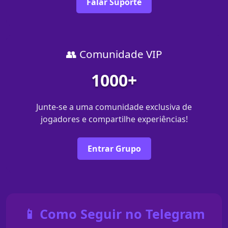
Falar Suporte
👥 Comunidade VIP
1000+
Junte-se a uma comunidade exclusiva de
jogadores e compartilhe experiências!
Entrar Grupo
📱 Como Seguir no Telegram