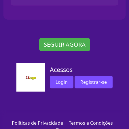
SEGUIR AGORA
Acessos
Login
Registrar-se
Políticas de Privacidade
Termos e Condições