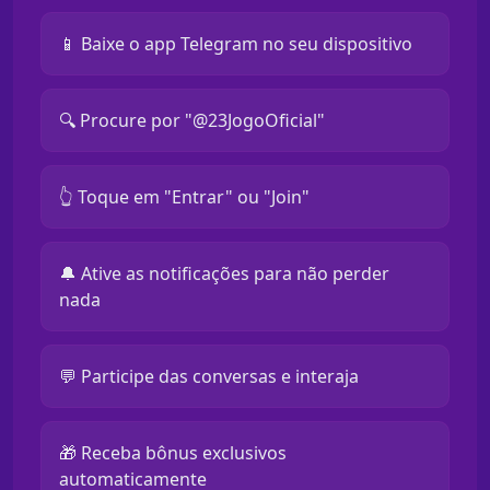
📱 Baixe o app Telegram no seu dispositivo
🔍 Procure por "@23JogoOficial"
👆 Toque em "Entrar" ou "Join"
🔔 Ative as notificações para não perder
nada
💬 Participe das conversas e interaja
🎁 Receba bônus exclusivos
automaticamente