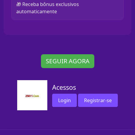
🎁 Receba bônus exclusivos
automaticamente
SEGUIR AGORA
Acessos
Login
Registrar-se