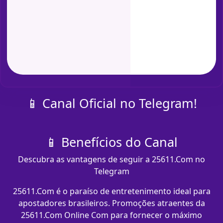
📱 Canal Oficial no Telegram!
📱 Benefícios do Canal
Descubra as vantagens de seguir a 25611.Com no
Telegram
25611.Com é o paraíso de entretenimento ideal para
apostadores brasileiros. Promoções atraentes da
25611.Com Online Com para fornecer o máximo