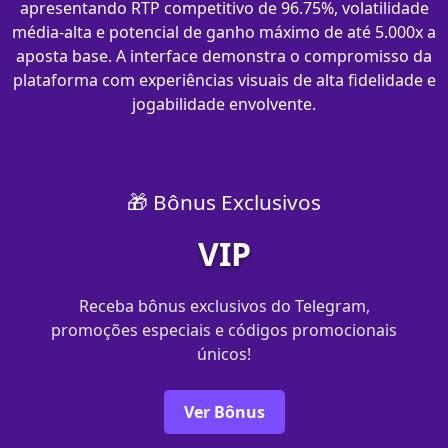
apresentando RTP competitivo de 96.75%, volatilidade
média-alta e potencial de ganho máximo de até 5.000x a
aposta base. A interface demonstra o compromisso da
plataforma com experiências visuais de alta fidelidade e
jogabilidade envolvente.
🎁 Bônus Exclusivos
VIP
Receba bônus exclusivos do Telegram,
promoções especiais e códigos promocionais
únicos!
Ver Bônus