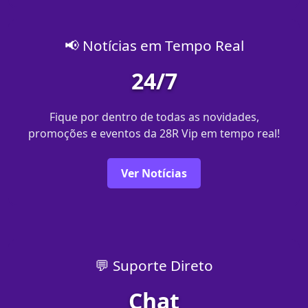
📢 Notícias em Tempo Real
24/7
Fique por dentro de todas as novidades,
promoções e eventos da 28R Vip em tempo real!
Ver Notícias
💬 Suporte Direto
Chat