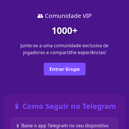
👥 Comunidade VIP
1000+
Junte-se a uma comunidade exclusiva de
jogadores e compartilhe experiências!
Entrar Grupo
📱 Como Seguir no Telegram
📱 Baixe o app Telegram no seu dispositivo