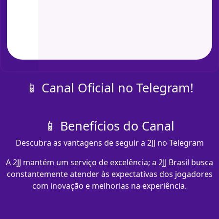
📱 Canal Oficial no Telegram!
📱 Benefícios do Canal
Descubra as vantagens de seguir a 2JJ no Telegram
A 2JJ mantém um serviço de excelência; a 2JJ Brasil busca
constantemente atender às expectativas dos jogadores
com inovação e melhorias na experiência.