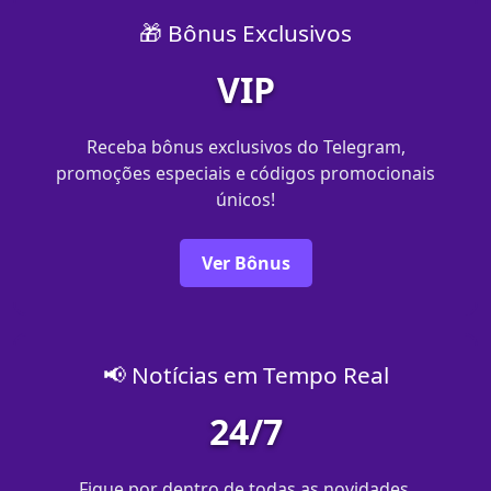
🎁 Bônus Exclusivos
VIP
Receba bônus exclusivos do Telegram,
promoções especiais e códigos promocionais
únicos!
Ver Bônus
📢 Notícias em Tempo Real
24/7
Fique por dentro de todas as novidades,