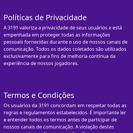
Políticas de Privacidade
A 3191 valoriza a privacidade de seus usuários e está
empenhada em proteger todas as informações
pessoais fornecidas durante o uso de nossos canais de
comunicação. Todos os dados coletados são utilizados
exclusivamente para fins de melhoria contínua da
experiência de nossos jogadores.
Termos e Condições
Os usuários da 3191 concordam em respeitar todas as
regras e regulamentos estabelecidos. É importante ler
e entender todos os termos antes de participar de
nossos canais de comunicação. A violação destes