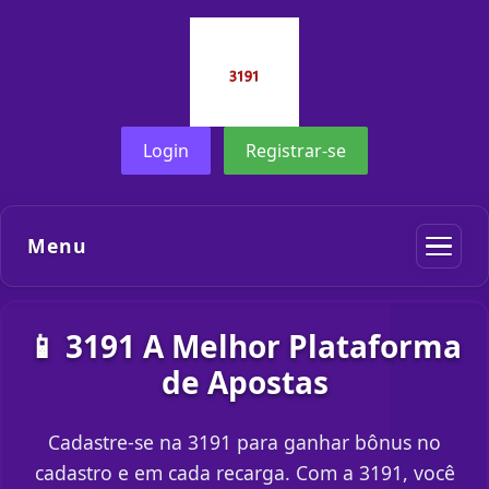
Login
Registrar-se
Menu
📱 3191 A Melhor Plataforma
de Apostas
Cadastre-se na 3191 para ganhar bônus no
cadastro e em cada recarga. Com a 3191, você