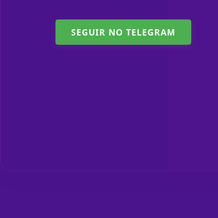
SEGUIR NO TELEGRAM