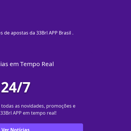
s de apostas da 33Brl APP Brasil .
cias em Tempo Real
24/7
e todas as novidades, promoções e
 33Brl APP em tempo real!
Ver Notícias