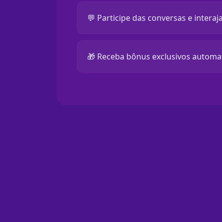
💬 Participe das conversas e interaj
🎁 Receba bônus exclusivos autom