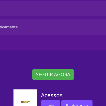
a
aticamente
SEGUIR AGORA
Acessos
Login
Registrar-se