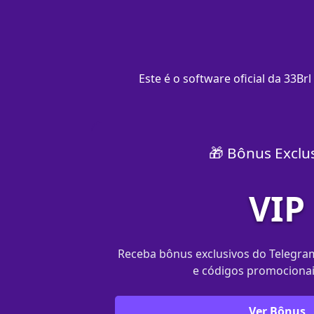
Este é o software oficial da 33Br
🎁 Bônus Exclu
VIP
Receba bônus exclusivos do Telegra
e códigos promocionai
Ver Bônus