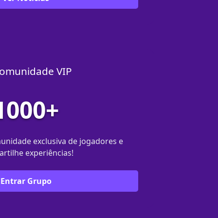
Comunidade VIP
1000+
unidade exclusiva de jogadores e
rtilhe experiências!
Entrar Grupo