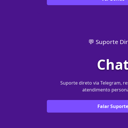
💬 Suporte Di
Cha
Suporte direto via Telegram, r
atendimento persona
Falar Suport