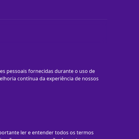
es pessoais fornecidas durante o uso de
elhoria contínua da experiência de nossos
portante ler e entender todos os termos