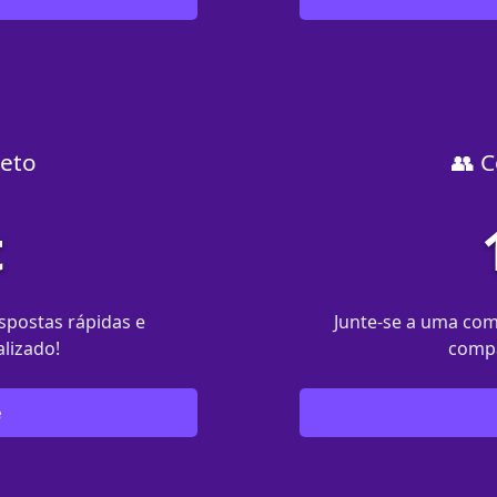
reto
👥 
t
espostas rápidas e
Junte-se a uma com
lizado!
compa
e