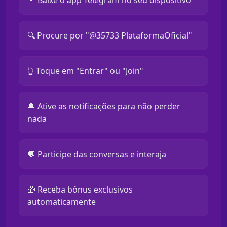
📱 Baixe o app Telegram no seu dispositivo
🔍 Procure por "@35733 PlataformaOficial"
👆 Toque em "Entrar" ou "Join"
🔔 Ative as notificações para não perder
nada
💬 Participe das conversas e interaja
🎁 Receba bônus exclusivos
automaticamente