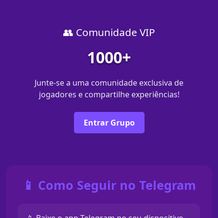
👥 Comunidade VIP
1000+
Junte-se a uma comunidade exclusiva de
jogadores e compartilhe experiências!
Entrar Grupo
📱 Como Seguir no Telegram