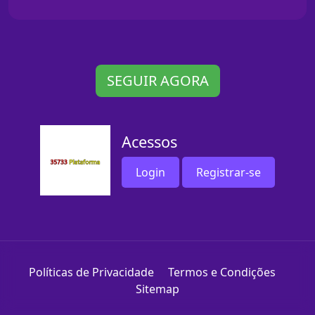
SEGUIR AGORA
Acessos
Login
Registrar-se
Políticas de Privacidade
Termos e Condições
Sitemap