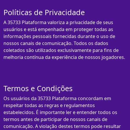
Políticas de Privacidade
A 35733 Plataforma valoriza a privacidade de seus
usuários e está empenhada em proteger todas as
informações pessoais fornecidas durante o uso de
nossos canais de comunicação. Todos os dados
coletados são utilizados exclusivamente para fins de
melhoria contínua da experiência de nossos jogadores.
Termos e Condições
Os usuários da 35733 Plataforma concordam em
respeitar todas as regras e regulamentos
estabelecidos. É importante ler e entender todos os
termos antes de participar de nossos canais de
comunicação. A violação destes termos pode resultar