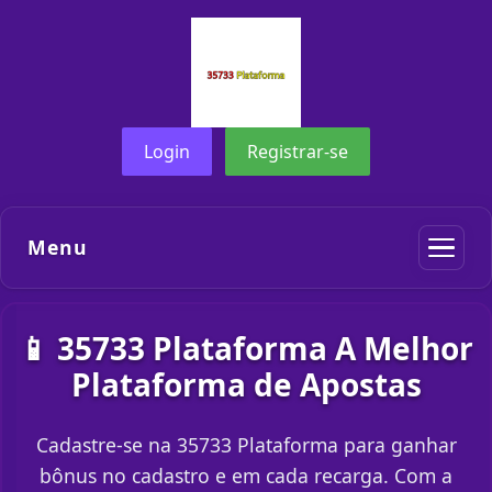
Login
Registrar-se
Menu
📱 35733 Plataforma A Melhor
Plataforma de Apostas
Cadastre-se na 35733 Plataforma para ganhar
bônus no cadastro e em cada recarga. Com a