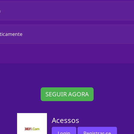
a
aticamente
SEGUIR AGORA
Acessos
Login
Registrar-se