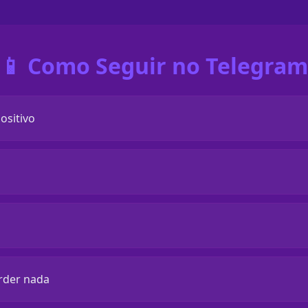
📱 Como Seguir no Telegram
ositivo
erder nada