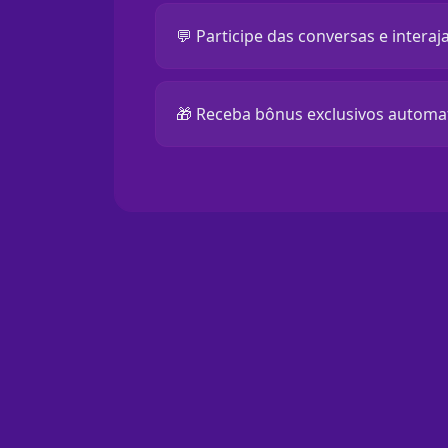
💬 Participe das conversas e interaj
🎁 Receba bônus exclusivos autom