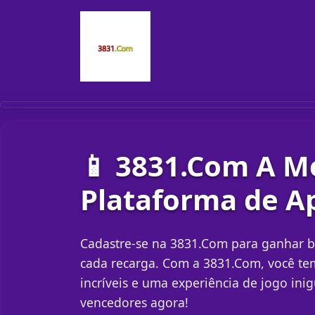
📱 3831.Com A M
Plataforma de A
Cadastre-se na 3831.Com para ganhar 
cada recarga. Com a 3831.Com, você t
incríveis e uma experiência de jogo inig
vencedores agora!