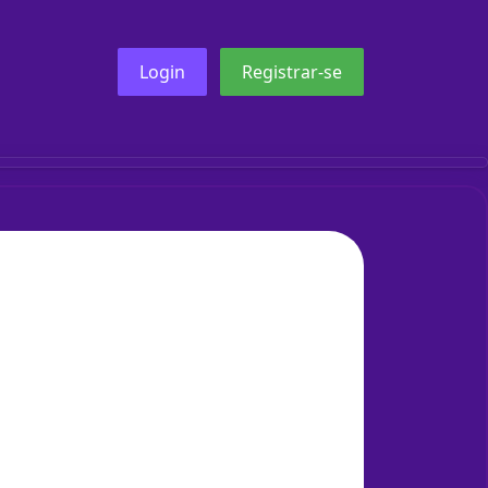
Login
Registrar-se