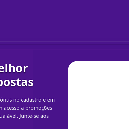
elhor
postas
bônus no cadastro e em
em acesso a promoções
ualável. Junte-se aos