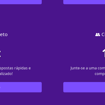
reto
👥 
t
espostas rápidas e
Junte-se a uma com
lizado!
compa
e