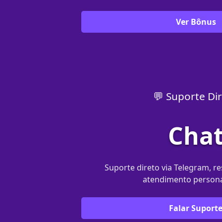
Ver Bônus
💬 Suporte Di
Cha
Suporte direto via Telegram, r
atendimento persona
Falar Suport