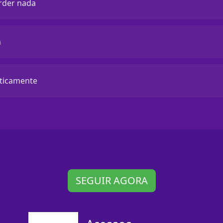
erder nada
a
aticamente
SEGUIR AGORA