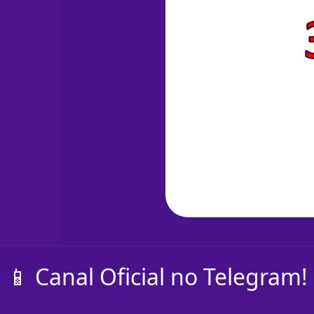
📱 Canal Oficial no Telegram!