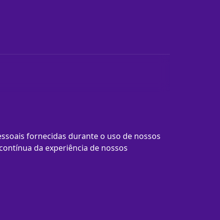
essoais fornecidas durante o uso de nossos
 contínua da experiência de nossos