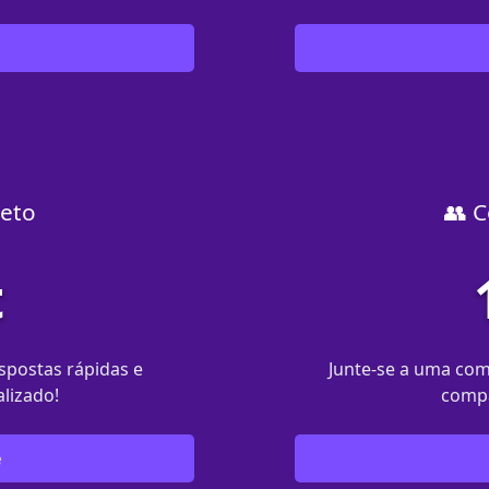
reto
👥 
t
espostas rápidas e
Junte-se a uma com
lizado!
compa
e