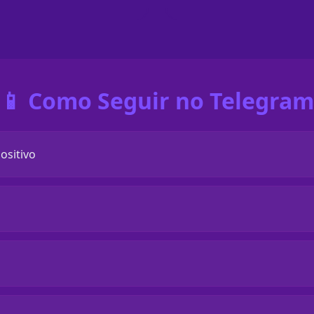
📱 Como Seguir no Telegram
ositivo