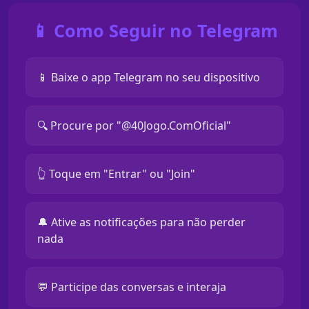
📱 Como Seguir no Telegram
📱 Baixe o app Telegram no seu dispositivo
🔍 Procure por "@40Jogo.ComOficial"
👆 Toque em "Entrar" ou "Join"
🔔 Ative as notificações para não perder
nada
💬 Participe das conversas e interaja