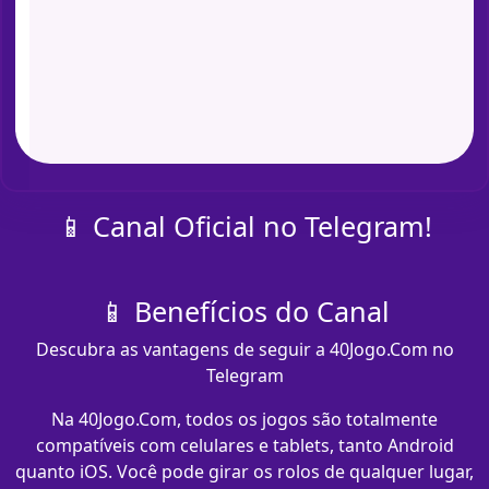
📱 Canal Oficial no Telegram!
📱 Benefícios do Canal
Descubra as vantagens de seguir a 40Jogo.Com no
Telegram
Na 40Jogo.Com, todos os jogos são totalmente
compatíveis com celulares e tablets, tanto Android
quanto iOS. Você pode girar os rolos de qualquer lugar,