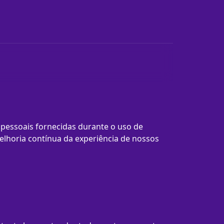
 pessoais fornecidas durante o uso de
elhoria contínua da experiência de nossos