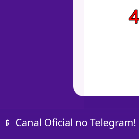
📱 Canal Oficial no Telegram!