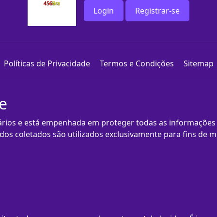
Login
Registrar-se
Políticas de Privacidade
Termos e Condições
Sitemap
de
uários e está empenhada em proteger todas as informações
os coletados são utilizados exclusivamente para fins de m