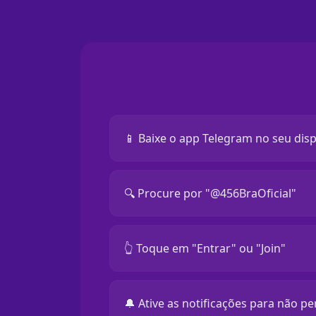
📱 Baixe o app Telegram no seu disp
🔍 Procure por "@456BraOficial"
👆 Toque em "Entrar" ou "Join"
🔔 Ative as notificações para não p