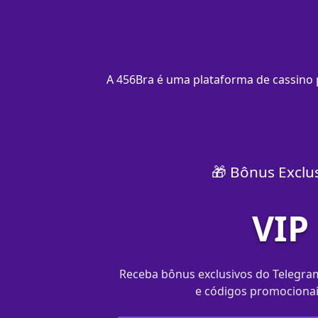
A 456Bra é uma plataforma de cassino p
🎁 Bônus Exclu
VIP
Receba bônus exclusivos do Telegra
e códigos promocionai