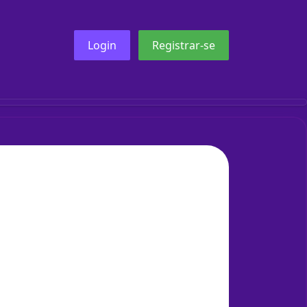
Login
Registrar-se