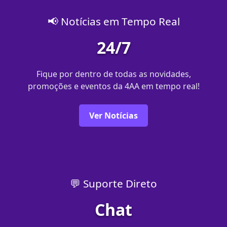
📢 Notícias em Tempo Real
24/7
Fique por dentro de todas as novidades,
promoções e eventos da 4AA em tempo real!
Ver Notícias
💬 Suporte Direto
Chat