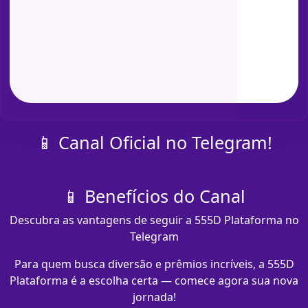
📱 Canal Oficial no Telegram!
📱 Benefícios do Canal
Descubra as vantagens de seguir a 555D Plataforma no
Telegram
Para quem busca diversão e prêmios incríveis, a 555D
Plataforma é a escolha certa — comece agora sua nova
jornada!