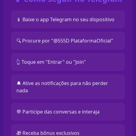
📱 Baixe o app Telegram no seu dispositivo
🔍 Procure por "@555D PlataformaOficial"
👆 Toque em "Entrar" ou "Join"
🔔 Ative as notificações para não perder
nada
💬 Participe das conversas e interaja
🎁 Receba bônus exclusivos