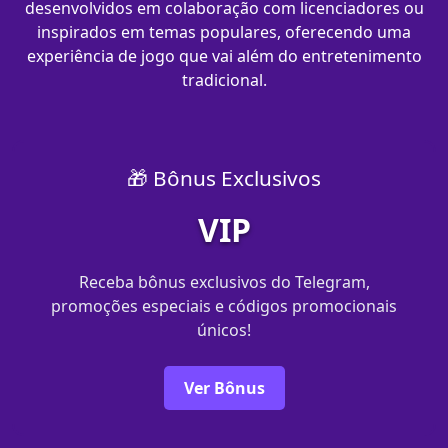
desenvolvidos em colaboração com licenciadores ou
inspirados em temas populares, oferecendo uma
experiência de jogo que vai além do entretenimento
tradicional.
🎁 Bônus Exclusivos
VIP
Receba bônus exclusivos do Telegram,
promoções especiais e códigos promocionais
únicos!
Ver Bônus