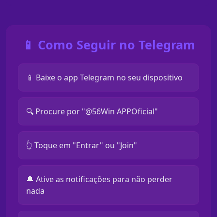
📱 Como Seguir no Telegram
📱 Baixe o app Telegram no seu dispositivo
🔍 Procure por "@56Win APPOficial"
👆 Toque em "Entrar" ou "Join"
🔔 Ative as notificações para não perder
nada