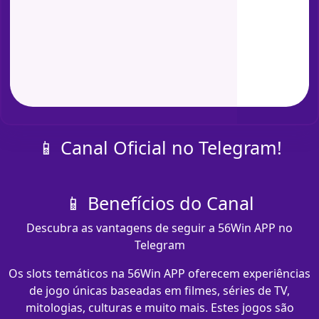
📱 Canal Oficial no Telegram!
📱 Benefícios do Canal
Descubra as vantagens de seguir a 56Win APP no
Telegram
Os slots temáticos na 56Win APP oferecem experiências
de jogo únicas baseadas em filmes, séries de TV,
mitologias, culturas e muito mais. Estes jogos são