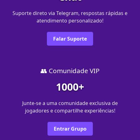
Suporte direto via Telegram, respostas rápidas e
atendimento personalizado!
Falar Suporte
👥 Comunidade VIP
1000+
Junte-se a uma comunidade exclusiva de
jogadores e compartilhe experiências!
Entrar Grupo