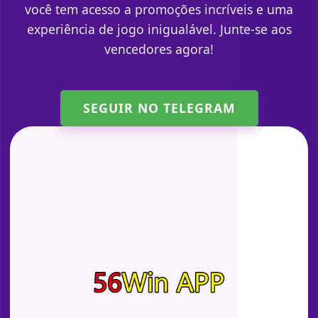
você tem acesso a promoções incríveis e uma
experiência de jogo inigualável. Junte-se aos
vencedores agora!
SEGUIR NO TELEGRAM