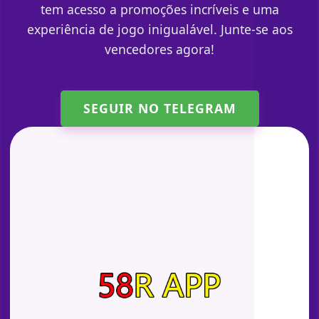
tem acesso a promoções incríveis e uma
experiência de jogo inigualável. Junte-se aos
vencedores agora!
SEGUIR NO TELEGRAM