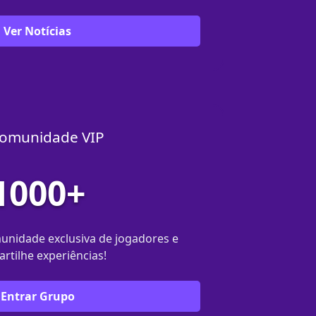
Ver Notícias
Comunidade VIP
1000+
unidade exclusiva de jogadores e
rtilhe experiências!
Entrar Grupo