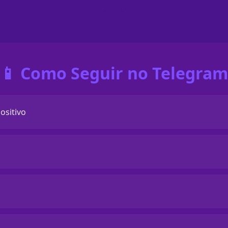
📱 Como Seguir no Telegram
ositivo