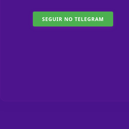
SEGUIR NO TELEGRAM