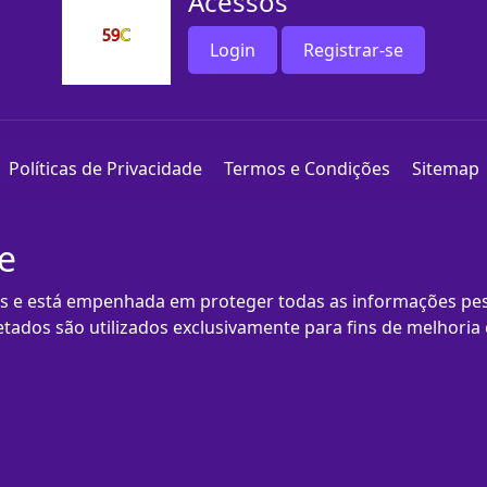
Acessos
Login
Registrar-se
Políticas de Privacidade
Termos e Condições
Sitemap
de
ios e está empenhada em proteger todas as informações pe
tados são utilizados exclusivamente para fins de melhoria