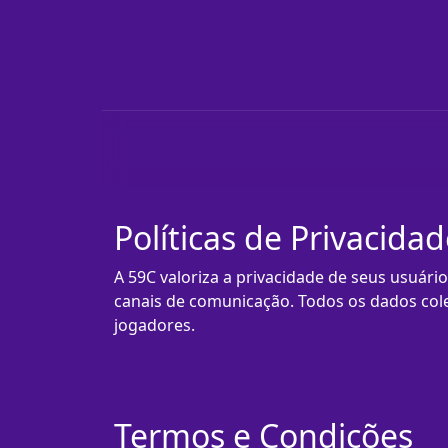
Políticas de Privacida
A 59C valoriza a privacidade de seus usuár
canais de comunicação. Todos os dados cole
jogadores.
Termos e Condições