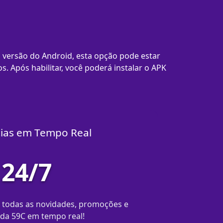
 versão do Android, esta opção pode estar
. Após habilitar, você poderá instalar o APK
cias em Tempo Real
24/7
e todas as novidades, promoções e
 da 59C em tempo real!