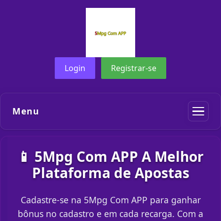
Login
Registrar-se
Menu
📱 5Mpg Com APP A Melhor
Plataforma de Apostas
Cadastre-se na 5Mpg Com APP para ganhar
bônus no cadastro e em cada recarga. Com a