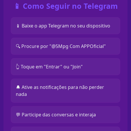
📱 Como Seguir no Telegram
📱 Baixe o app Telegram no seu dispositivo
🔍 Procure por "@5Mpg Com APPOficial"
👆 Toque em "Entrar" ou "Join"
🔔 Ative as notificações para não perder
nada
💬 Participe das conversas e interaja