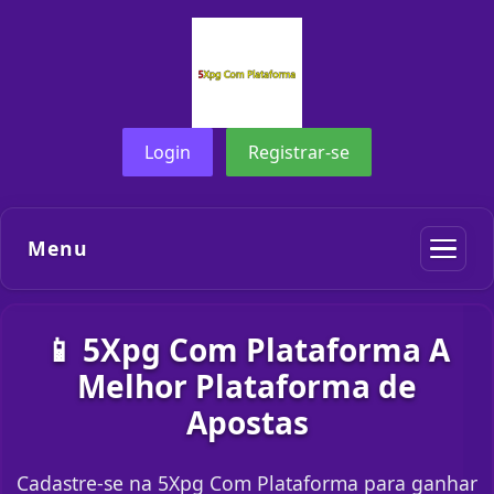
Login
Registrar-se
Menu
📱 5Xpg Com Plataforma A
Melhor Plataforma de
Apostas
Cadastre-se na 5Xpg Com Plataforma para ganhar