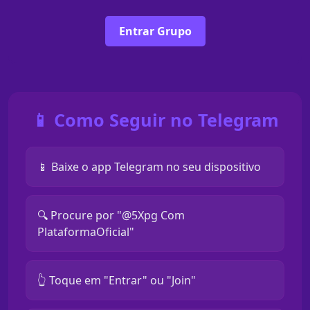
Entrar Grupo
📱 Como Seguir no Telegram
📱 Baixe o app Telegram no seu dispositivo
🔍 Procure por "@5Xpg Com
PlataformaOficial"
👆 Toque em "Entrar" ou "Join"