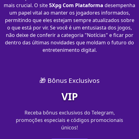
mais crucial. O site
5Xpg Com Plataforma
desempenha
um papel vital ao manter os jogadores informados,
permitindo que eles estejam sempre atualizados sobre
o que está por vir. Se você é um entusiasta dos jogos,
não deixe de conferir a categoria "Notícias" e ficar por
dentro das últimas novidades que moldam o futuro do
entretenimento digital.
🎁 Bônus Exclusivos
VIP
Receba bônus exclusivos do Telegram,
promoções especiais e códigos promocionais
únicos!