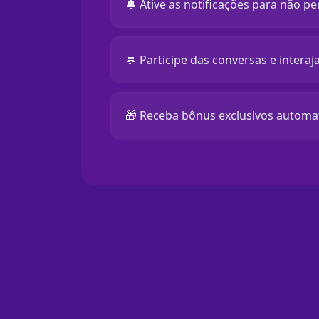
🔔 Ative as notificações para não p
💬 Participe das conversas e interaj
🎁 Receba bônus exclusivos autom