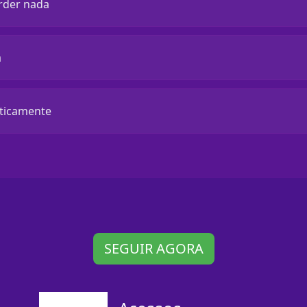
erder nada
a
aticamente
SEGUIR AGORA