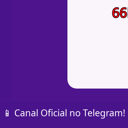
📱 Canal Oficial no Telegram!