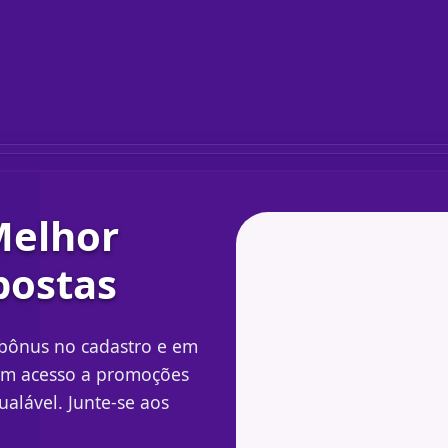
Melhor
postas
 bônus no cadastro e em
tem acesso a promoções
ualável. Junte-se aos