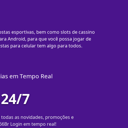
m
ostas esportivas, bem como slots de cassino
para Android, para que você possa jogar de
tas para celular tem algo para todos.
cias em Tempo Real
24/7
e todas as novidades, promoções e
66Br Login em tempo real!