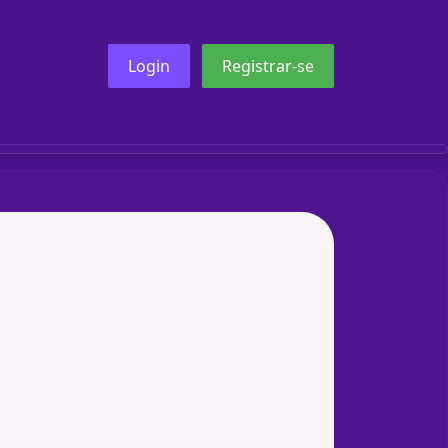
Login
Registrar-se