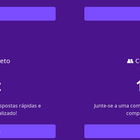
reto
👥 
t
espostas rápidas e
Junte-se a uma com
lizado!
compa
e