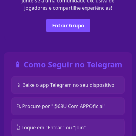
Junte-se a uma comunidade exclusiva de
jogadores e compartilhe experiências!
Entrar Grupo
📱 Como Seguir no Telegram
📱 Baixe o app Telegram no seu dispositivo
🔍 Procure por "@68U Com APPOficial"
👆 Toque em "Entrar" ou "Join"