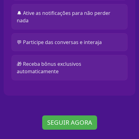
🔔 Ative as notificações para não perder
nada
💬 Participe das conversas e interaja
🎁 Receba bônus exclusivos
automaticamente
SEGUIR AGORA