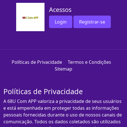
Acessos
Login
Registrar-se
Políticas de Privacidade
Termos e Condições
Sitemap
Políticas de Privacidade
A 68U Com APP valoriza a privacidade de seus usuários
e está empenhada em proteger todas as informações
pessoais fornecidas durante o uso de nossos canais de
comunicação. Todos os dados coletados são utilizados