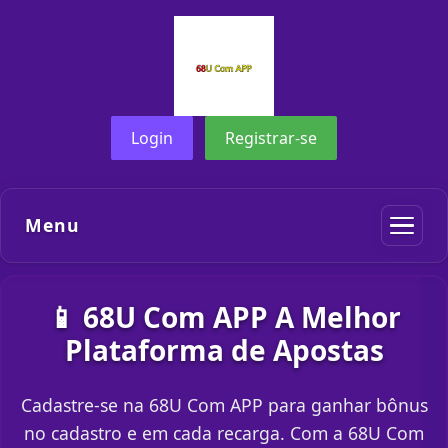
Login
Registrar-se
Menu
📱 68U Com APP A Melhor
Plataforma de Apostas
Cadastre-se na 68U Com APP para ganhar bônus
no cadastro e em cada recarga. Com a 68U Com