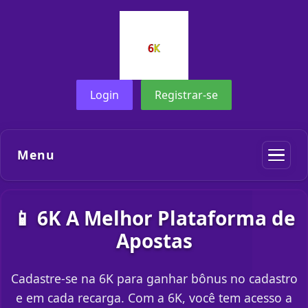
Login
Registrar-se
Menu
📱 6K A Melhor Plataforma de
Apostas
Cadastre-se na 6K para ganhar bônus no cadastro
e em cada recarga. Com a 6K, você tem acesso a