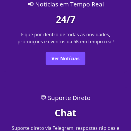
📢 Notícias em Tempo Real
24/7
Fique por dentro de todas as novidades,
promoções e eventos da 6K em tempo real!
Ver Notícias
💬 Suporte Direto
Chat
Suporte direto via Telegram, respostas rápidas e