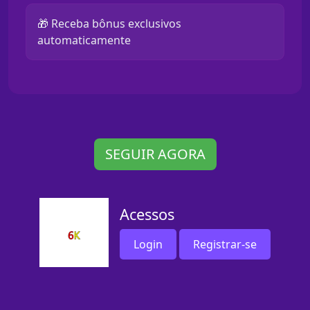
🎁 Receba bônus exclusivos
automaticamente
SEGUIR AGORA
Acessos
Login
Registrar-se