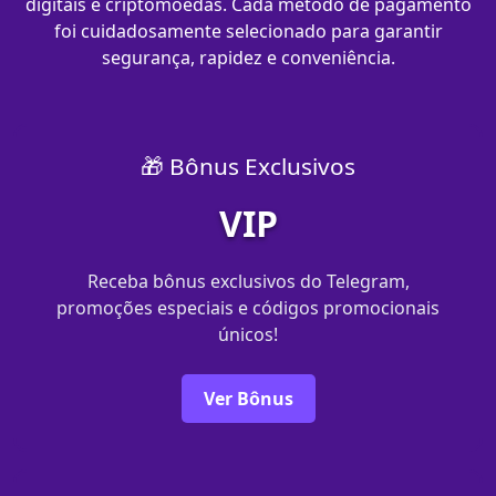
digitais e criptomoedas. Cada método de pagamento
foi cuidadosamente selecionado para garantir
segurança, rapidez e conveniência.
🎁 Bônus Exclusivos
VIP
Receba bônus exclusivos do Telegram,
promoções especiais e códigos promocionais
únicos!
Ver Bônus