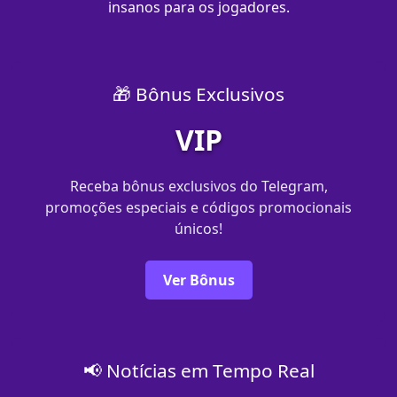
insanos para os jogadores.
🎁 Bônus Exclusivos
VIP
Receba bônus exclusivos do Telegram,
promoções especiais e códigos promocionais
únicos!
Ver Bônus
📢 Notícias em Tempo Real