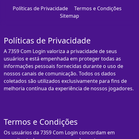
Políticas de Privacidade
Termos e Condições
Sitemap
Políticas de Privacidade
A 7359 Com Login valoriza a privacidade de seus
usuários e está empenhada em proteger todas as
informações pessoais fornecidas durante o uso de
nossos canais de comunicação. Todos os dados
coletados são utilizados exclusivamente para fins de
melhoria contínua da experiência de nossos jogadores.
Termos e Condições
Os usuários da 7359 Com Login concordam em