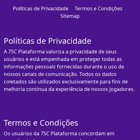
Políticas de Privacidade
Termos e Condições
Sitemap
Políticas de Privacidade
A 75C Plataforma valoriza a privacidade de seus
usuários e está empenhada em proteger todas as
informações pessoais fornecidas durante o uso de
nossos canais de comunicação. Todos os dados
coletados são utilizados exclusivamente para fins de
melhoria contínua da experiência de nossos jogadores.
Termos e Condições
Os usuários da 75C Plataforma concordam em