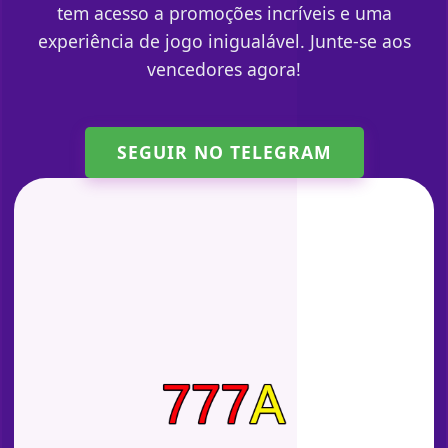
tem acesso a promoções incríveis e uma
experiência de jogo inigualável. Junte-se aos
vencedores agora!
SEGUIR NO TELEGRAM