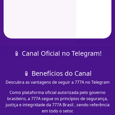
📱 Canal Oficial no Telegram!
📱 Benefícios do Canal
Descubra as vantagens de seguir a 777A no Telegram
Como plataforma oficial autorizada pelo governo
brasileiro, a 777A segue os princípios de segurança,
justiça e integridade da 777A Brasil , sendo referência
em todo o setor.