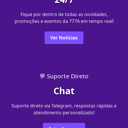
Fique por dentro de todas as novidades,
promoções e eventos da 777A em tempo real!
Ver Notícias
💬 Suporte Direto
Chat
Suporte direto via Telegram, respostas rápidas e
atendimento personalizado!