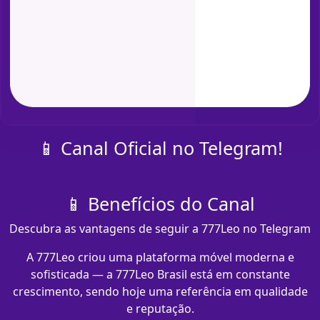
📱 Canal Oficial no Telegram!
📱 Benefícios do Canal
Descubra as vantagens de seguir a 777Leo no Telegram
A 777Leo criou uma plataforma móvel moderna e
sofisticada — a 777Leo Brasil está em constante
crescimento, sendo hoje uma referência em qualidade
e reputação.