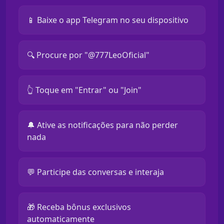
📱 Baixe o app Telegram no seu dispositivo
🔍 Procure por "@777LeoOficial"
👆 Toque em "Entrar" ou "Join"
🔔 Ative as notificações para não perder
nada
💬 Participe das conversas e interaja
🎁 Receba bônus exclusivos
automaticamente