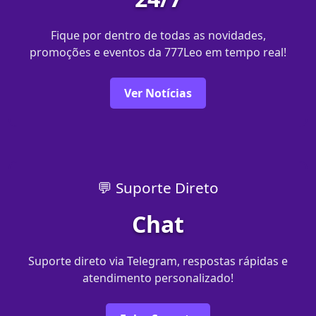
Fique por dentro de todas as novidades,
promoções e eventos da 777Leo em tempo real!
Ver Notícias
💬 Suporte Direto
Chat
Suporte direto via Telegram, respostas rápidas e
atendimento personalizado!