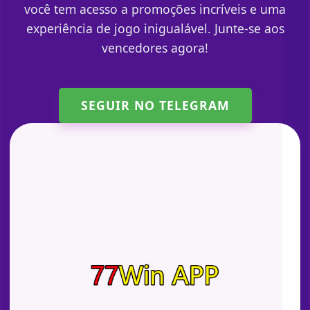
você tem acesso a promoções incríveis e uma
experiência de jogo inigualável. Junte-se aos
vencedores agora!
SEGUIR NO TELEGRAM