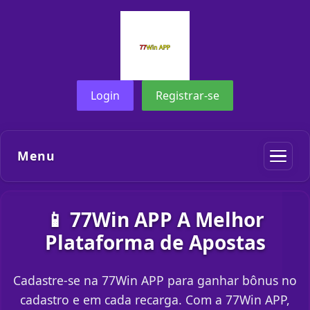
Login
Registrar-se
Menu
📱 77Win APP A Melhor
Plataforma de Apostas
Cadastre-se na 77Win APP para ganhar bônus no
cadastro e em cada recarga. Com a 77Win APP,