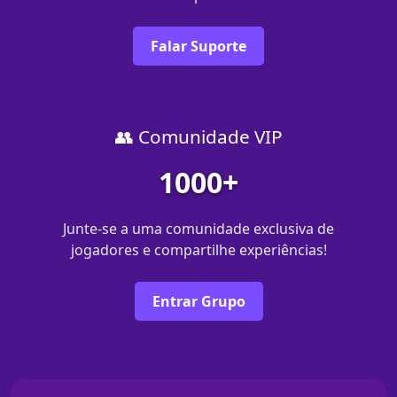
Falar Suporte
👥 Comunidade VIP
1000+
Junte-se a uma comunidade exclusiva de
jogadores e compartilhe experiências!
Entrar Grupo