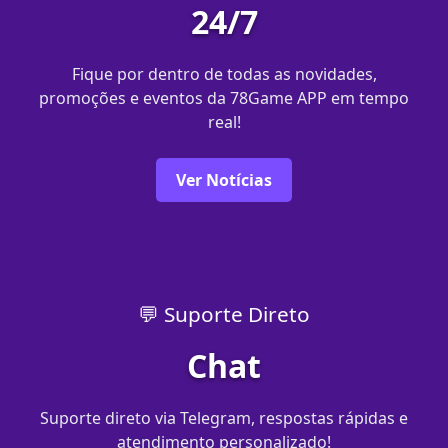
24/7
Fique por dentro de todas as novidades,
promoções e eventos da 78Game APP em tempo
real!
Ver Notícias
💬 Suporte Direto
Chat
Suporte direto via Telegram, respostas rápidas e
atendimento personalizado!