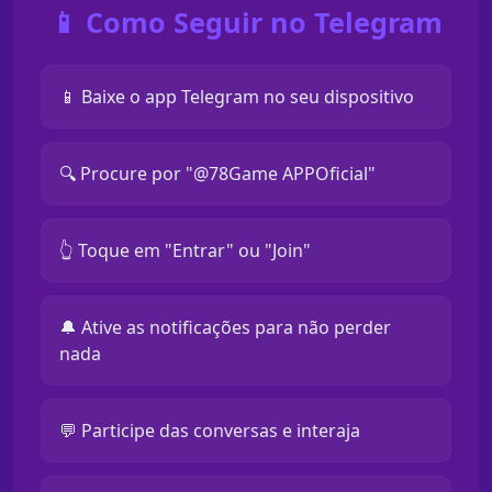
📱 Como Seguir no Telegram
📱 Baixe o app Telegram no seu dispositivo
🔍 Procure por "@78Game APPOficial"
👆 Toque em "Entrar" ou "Join"
🔔 Ative as notificações para não perder
nada
💬 Participe das conversas e interaja