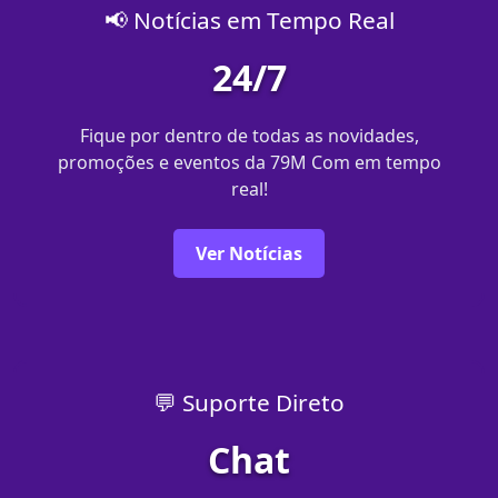
📢 Notícias em Tempo Real
24/7
Fique por dentro de todas as novidades,
promoções e eventos da 79M Com em tempo
real!
Ver Notícias
💬 Suporte Direto
Chat